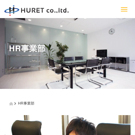
T
o
g
g
l
e
HR事業部
n
a
v
i
g
a
t
i
o
n
HR事業部